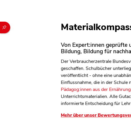
Materialkompass
Durch die folgenden Buttons können Sie direkt auf einen speziel
Von Expert:innen geprüfte u
Bildung, Bildung für nachh
Der Verbraucherzentrale Bundesve
geschaffen. Schulbücher unterliege
veröffentlicht - ohne eine unabh
Einflussnahme, die in der Schule
Pädagog:innen aus der Ernährungs
Unterrichtsmaterialien. Alle Guta
informierte Entscheidung für Lehr
Mehr über unser Bewertungsve