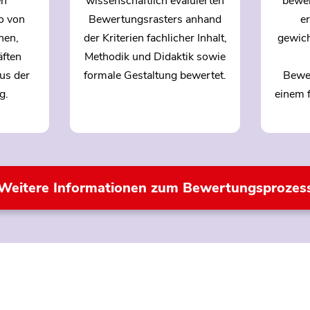
en
wissenschaftlich evaluierten
bewer
o von
Bewertungsrasters anhand
e
nen,
der Kriterien fachlicher Inhalt,
gewich
äften
Methodik und Didaktik sowie
us der
formale Gestaltung bewertet.
Bewer
g.
einem 
Weitere Informationen zum Bewertungsprozes