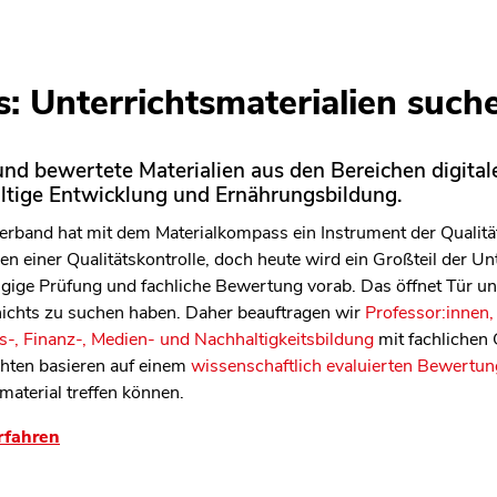
: Unterrichtsmaterialien such
len Bereich des Inhaltes springen
nd bewertete Materialien aus den Bereichen digitale
altige Entwicklung und Ernährungsbildung.
rband hat mit dem Materialkompass ein Instrument der Qualitäts
n einer Qualitätskontrolle, doch heute wird ein Großteil der Unt
ängige Prüfung und fachliche Bewertung vorab. Das öffnet Tür 
 nichts zu suchen haben. Daher beauftragen wir
Professor:innen,
-, Finanz-, Medien- und Nachhaltigkeitsbildung
mit fachlichen
chten basieren auf einem
wissenschaftlich evaluierten Bewertun
material treffen können.
rfahren