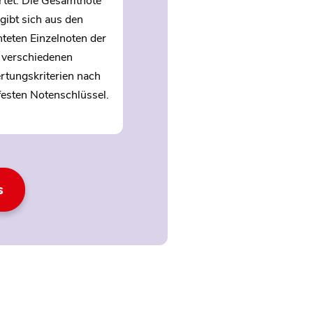
tet. Die Gesamtnote
rgibt sich aus den
teten Einzelnoten der
verschiedenen
tungskriterien nach
festen Notenschlüssel.
s