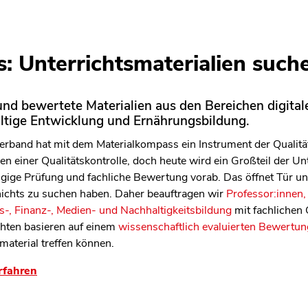
: Unterrichtsmaterialien such
len Bereich des Inhaltes springen
nd bewertete Materialien aus den Bereichen digitale
altige Entwicklung und Ernährungsbildung.
rband hat mit dem Materialkompass ein Instrument der Qualitäts
n einer Qualitätskontrolle, doch heute wird ein Großteil der Unt
ängige Prüfung und fachliche Bewertung vorab. Das öffnet Tür 
 nichts zu suchen haben. Daher beauftragen wir
Professor:innen,
-, Finanz-, Medien- und Nachhaltigkeitsbildung
mit fachlichen
chten basieren auf einem
wissenschaftlich evaluierten Bewertun
material treffen können.
rfahren