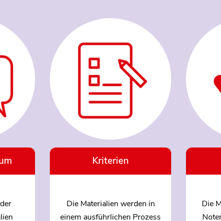
ium
Kriterien
der
Die Materialien werden in
Die M
lien
einem ausführlichen Prozess
Note