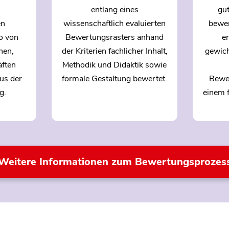
entlang eines
gut
en
wissenschaftlich evaluierten
bewer
o von
Bewertungsrasters anhand
e
nen,
der Kriterien fachlicher Inhalt,
gewich
äften
Methodik und Didaktik sowie
us der
formale Gestaltung bewertet.
Bewer
g.
einem 
Weitere Informationen zum Bewertungsprozes