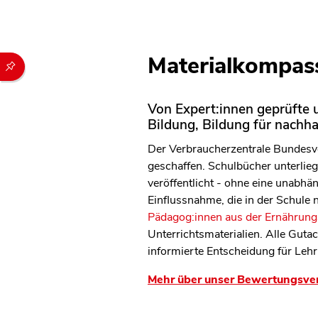
Materialkompass
Durch die folgenden Buttons können Sie direkt auf einen speziel
Von Expert:innen geprüfte u
Bildung, Bildung für nachh
Der Verbraucherzentrale Bundesve
geschaffen. Schulbücher unterliege
veröffentlicht - ohne eine unabh
Einflussnahme, die in der Schule
Pädagog:innen aus der Ernährungs
Unterrichtsmaterialien. Alle Guta
informierte Entscheidung für Lehr
Mehr über unser Bewertungsve