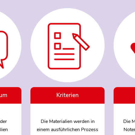
ium
Kriterien
der
Die Materialien werden in
Die M
lien
einem ausführlichen Prozess
Note