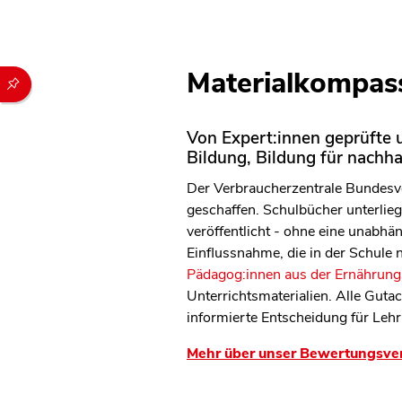
Materialkompass
Durch die folgenden Buttons können Sie direkt auf einen speziel
Von Expert:innen geprüfte u
Bildung, Bildung für nachh
Der Verbraucherzentrale Bundesve
geschaffen. Schulbücher unterliege
veröffentlicht - ohne eine unabh
Einflussnahme, die in der Schule
Pädagog:innen aus der Ernährungs
Unterrichtsmaterialien. Alle Guta
informierte Entscheidung für Lehr
Mehr über unser Bewertungsve