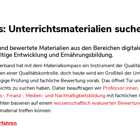
: Unterrichtsmaterialien such
len Bereich des Inhaltes springen
nd bewertete Materialien aus den Bereichen digitale
altige Entwicklung und Ernährungsbildung.
rband hat mit dem Materialkompass ein Instrument der Qualitäts
n einer Qualitätskontrolle, doch heute wird ein Großteil der Unt
ängige Prüfung und fachliche Bewertung vorab. Das öffnet Tür 
 nichts zu suchen haben. Daher beauftragen wir
Professor:innen,
-, Finanz-, Medien- und Nachhaltigkeitsbildung
mit fachlichen
chten basieren auf einem
wissenschaftlich evaluierten Bewertun
material treffen können.
rfahren