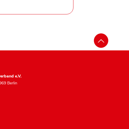
erband e.V.
969 Berlin