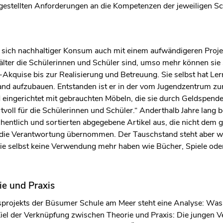
 gestellten Anforderungen an die Kompetenzen der jeweiligen 
st sich nachhaltiger Konsum auch mit einem aufwändigeren Proj
e älter die Schülerinnen und Schüler sind, umso mehr können sie
-Akquise bis zur Realisierung und Betreuung. Sie selbst hat L
and aufzubauen. Entstanden ist er in der vom Jugendzentrum zu
 eingerichtet mit gebrauchten Möbeln, die sie durch Geldspende
rtvoll für die Schülerinnen und Schüler.“ Anderthalb Jahre lang
chentlich und sortierten abgegebene Artikel aus, die nicht dem
die Verantwortung übernommen. Der Tauschstand steht aber weit
die selbst keine Verwendung mehr haben wie Bücher, Spiele ode
e und Praxis
rojekts der Büsumer Schule am Meer steht eine Analyse: Was l
el der Verknüpfung zwischen Theorie und Praxis: Die jungen Ve