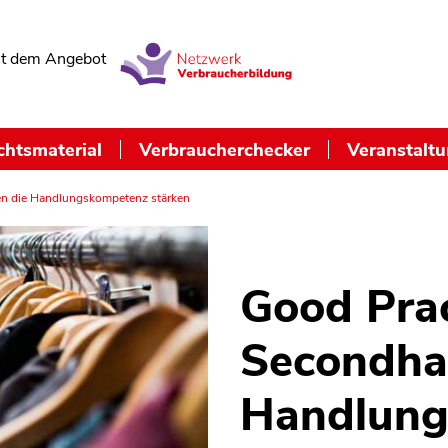
t dem Angebot
chtsmaterial
Verbraucherchecker
Veranstalt
en die Handlungskompetenz stärken
Good Prac
Secondha
Handlung