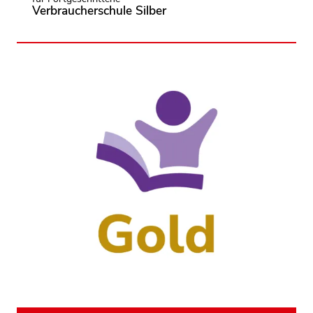
Verbraucherschule Silber
Die Verbraucherschule Gold steht für
Vorbildwirkung: Dort wird Verbraucherbildung
ganzheitlich im Schulalltag gelebt und strukturell
verankert.
mehr dazu