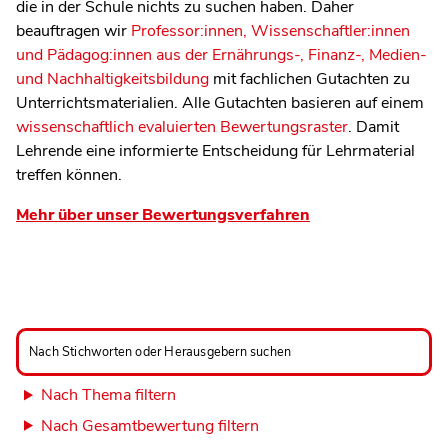
die in der Schule nichts zu suchen haben. Daher
beauftragen wir
Professor:innen, Wissenschaftler:innen
und Pädagog:innen aus der Ernährungs-, Finanz-, Medien-
und Nachhaltigkeitsbildung
mit fachlichen Gutachten zu
Unterrichtsmaterialien. Alle Gutachten basieren auf einem
wissenschaftlich evaluierten Bewertungsraster
. Damit
Lehrende eine informierte Entscheidung für Lehrmaterial
treffen können.
Mehr über unser Bewertungsverfahren
Nach
Stichworten
Nach Stichworten oder Herausgebern suchen
oder
Herausgebern
suchen
Nach Thema filtern
Nach Gesamtbewertung filtern