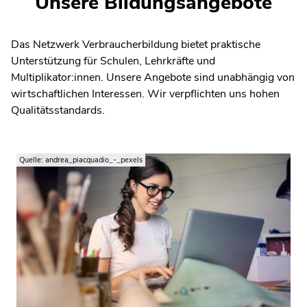
Unsere Bildungsangebote
Das Netzwerk Verbraucherbildung bietet praktische
Unterstützung für Schulen, Lehrkräfte und
Multiplikator:innen. Unsere Angebote sind unabhängig von
wirtschaftlichen Interessen. Wir verpflichten uns hohen
Qualitätsstandards.
Quelle: andrea_piacquadio_-_pexels
Gemeinsam mit Expert:innen aus den
Verbraucherzentralen, Ministerien oder
zivilgesellschaftlichen Akteuren organisieren wir
kostenlose Online-Fortbildungen für Lehrkräfte zu
aktuellen Themen und spannenden
Unterrichtsmaterialien.