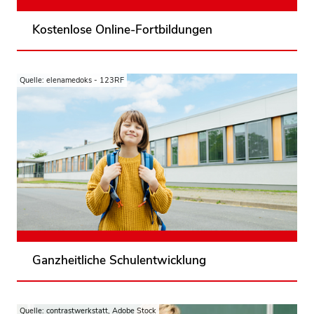
zu unseren Veranstaltungen
Kostenlose Online-Fortbildungen
Quelle: elenamedoks - 123RF
Vom gesunden Pausensnack bis zur Projektwoche
Finanzen: Verbraucherbildung sieht an jeder Schule
anders aus. Um sie Schritt für Schritt in der
Schulentwicklung zu etablieren und sich auf den
Weg zur Auszeichnung Verbraucherschule zu
machen, finden Sie Tipps in unserer Handreichung.
zu Praxistipps und Handreichung
Ganzheitliche Schulentwicklung
Quelle: contrastwerkstatt, Adobe Stock