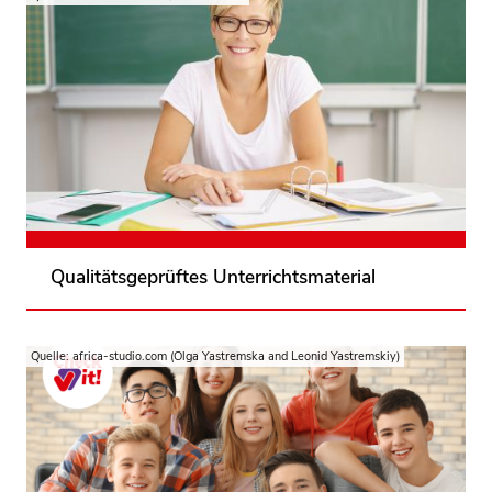
Finden Sie das passende Unterrichtsmaterial für
Ihren Unterricht! Der Materialkompass garantiert
eine unabhängige Qualitätsprüfung von
Unterrichtsmaterialien zu den Themen der
Verbraucherbildung.
Zum Materialkompass
Qualitätsgeprüftes Unterrichtsmaterial
Quelle: africa-studio.com (Olga Yastremska and Leonid Yastremskiy)
Die Verbraucherchecker bilden junge Menschen
zwischen 15 und 24 zu Trainer:innen aus, die
danach selbstständig und mit ihrer Peer-Group