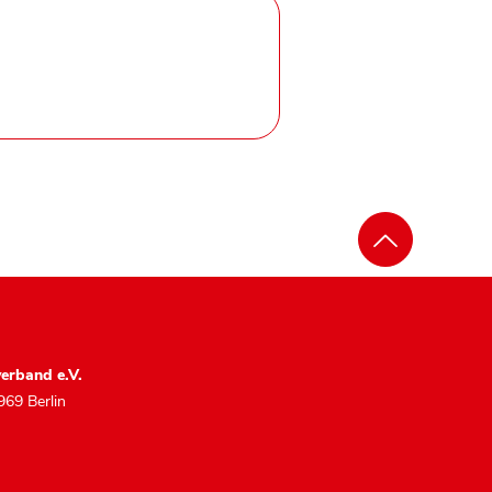
erband e.V.
969 Berlin