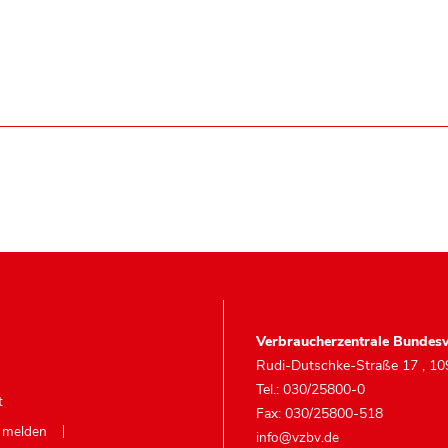
Verbraucherzentrale Bundesv
Rudi-Dutschke-Straße 17
,
10
Tel.: 030/25800-0
t
Fax: 030/25800-518
e melden
info@vzbv.de