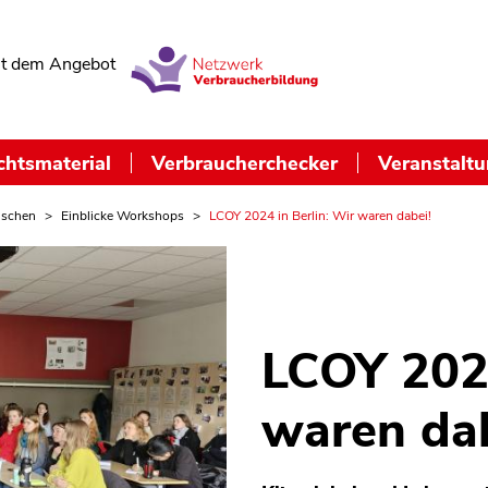
t dem Angebot
chtsmaterial
Verbraucherchecker
Veranstalt
nschen
Einblicke Workshops
LCOY 2024 in Berlin: Wir waren dabei!
LCOY 2024
waren dab