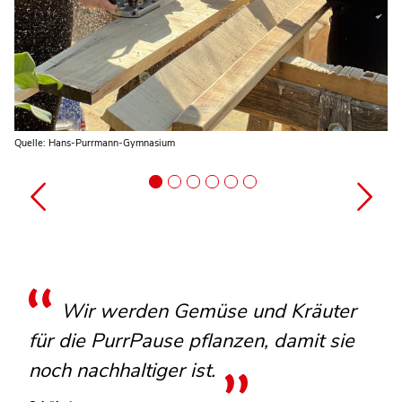
Quelle: Hans-Purrmann-Gymnasium
Quelle: Hans-Purrmann-Gymnasium
Quelle: Hans-Purrmann-Gymnasium
Quelle: Hans-Purrmann-Gymnasium
Quelle: Hans-Purrmann-Gymnasium
Quelle: Hans-Purrmann-Gymnasium
Wir werden Gemüse und Kräuter
für die PurrPause pflanzen, damit sie
noch nachhaltiger ist.