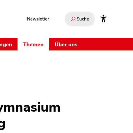
Newsletter
Suche
ungen
Themen
Über uns
ymnasium
g