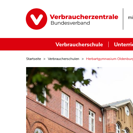
mi
Verbraucherschule
Unterri
Startseite
Verbraucherschulen
Herbartgymnasium Oldenbur