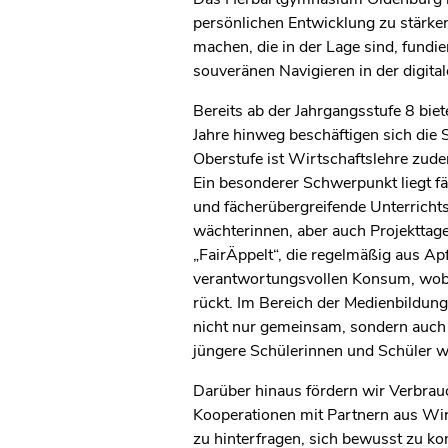
persönlichen Entwicklung zu stärken.
machen, die in der Lage sind, fundi
souveränen Navigieren in der digita
Bereits ab der Jahrgangsstufe 8 bie
Jahre hinweg beschäftigen sich die 
Oberstufe ist Wirtschaftslehre zud
Ein besonderer Schwerpunkt liegt f
und fächerübergreifende Unterricht
wächterinnen, aber auch Projekttag
„FairÄppelt“, die regelmäßig aus Ap
verantwortungsvollen Konsum, wobei
rückt. Im Bereich der Medienbildu
nicht nur gemeinsam, sondern auch
jüngere Schülerinnen und Schüler w
Darüber hinaus fördern wir Verbrau
Kooperationen mit Partnern aus Wirt
zu hinterfragen, sich bewusst zu k