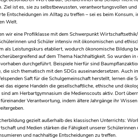
 Ziel ist es, sie zu selbstbewussten, verantwortungsvollen und 
erte Entscheidungen im Alltag zu treffen – sei es beim Konsum
len Welt.
ten wir eine Profilklasse mit dem Schwerpunkt Wirtschaftsethik
Schülerinnen und Schüler intensiv mit ökonomischen und ethisc
em als Leistungskurs etabliert, wodurch ökonomische Bildung be
ächerübergreifend auf dem Thema Nachhaltigkeit. So wurden in
svorhaben durchgeführt. Beispiele hierfür sind Baumpflanzakti
e, die sich thematisch mit den SDGs auseinandersetzen. Auch 
felspenden Saft für die Schulgemeinschaft herstellt, lernen die 
 das eigene Handeln die gesellschaftliche, ethische und ökol
ng sind am Herbartgymnasium die Medienscouts aktiv. Dort übe
 füreinander Verantwortung, indem ältere Jahrgänge ihr Wisse
eitergeben.
cherbildung gezielt außerhalb des klassischen Unterrichts: W
schaft und Medien stärken die Fähigkeit unserer Schülerinnen u
onsumieren und nachhaltige Entscheidungen zu treffen.