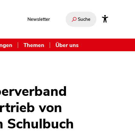
Newsletter
Suche
ungen
Themen
Über uns
berverband
rtrieb von
m Schulbuch