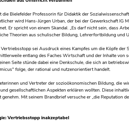
kschulen aus Unterricht verbannen
t die Bielefelder Professorin für Didaktik der Sozialwissenscha
utlicher wird Hans-Jürgen Urban, der bei der Gewerkschaft IG Me
net. Er spricht von einem Skandal. „Es darf nicht sein, dass Arb
he Theorien aus schulischer Bildung, Lehrerfortbildung und Un
 Vertriebsstopp sei Ausdruck eines Kampfes um die Köpfe der S
mittlerweile entlang des Faches Wirtschaft und der Inhalte von
inen Seite stünde dabei eine Denkschule, die sich an betriebswi
cus" folge, der rational und nutzenorientiert handelt.
reterinnen und Vertreter der sozioökonomischen Bildung, die 
und gesellschaftlichen Aspekten erklären wollten. Diese inhalt
 genehm. Mit seinem Brandbrief versuche er „die Reputation de
gie: Vertriebsstopp inakzeptabel