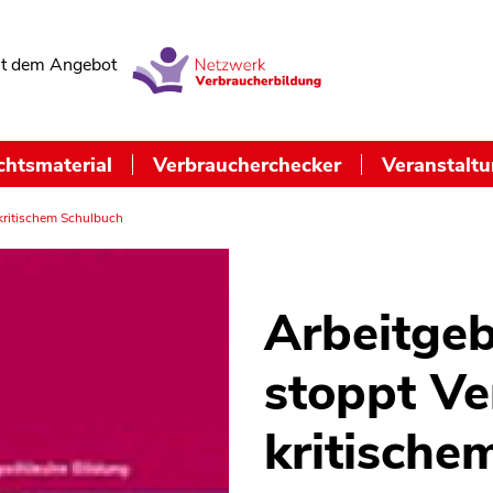
t dem Angebot
chtsmaterial
Verbraucherchecker
Veranstalt
 kritischem Schulbuch
Arbeitge
stoppt Ve
kritische