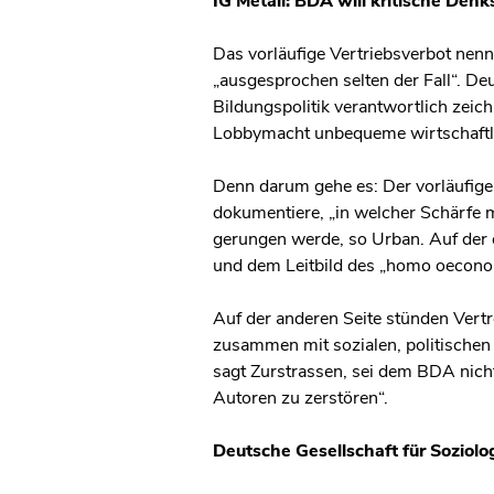
IG Metall: BDA will kritische Den
Das vorläufige Vertriebsverbot nenn
„ausgesprochen selten der Fall“. De
Bildungspolitik verantwortlich zeich
Lobbymacht unbequeme wirtschaftlic
Denn darum gehe es: Der vorläufige
dokumentiere, „in welcher Schärfe 
gerungen werde, so Urban. Auf der e
und dem Leitbild des „homo oeconomi
Auf der anderen Seite stünden Vert
zusammen mit sozialen, politischen 
sagt Zurstrassen, sei dem BDA nicht
Autoren zu zerstören“.
Deutsche Gesellschaft für Soziolo