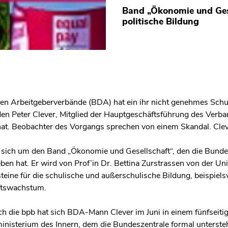
Band „Ökonomie und Gese
politische Bildung
en Arbeitgeberverbände (BDA) hat ein ihr nicht genehmes Sch
den Peter Clever, Mitglied der Hauptgeschäftsführung des Verb
at. Beobachter des Vorgangs sprechen von einem Skandal. Clev
 sich um den Band „Ökonomie und Gesellschaft“, den die Bundesz
n hat. Er wird von Prof’in Dr. Bettina Zurstrassen von der Univ
teine für die schulische und außerschulische Bildung, beispiel
ftswachstum.
h die bpb hat sich BDA-Mann Clever im Juni in einem fünfseiti
nisterium des Innern, dem die Bundeszentrale formal untersteh