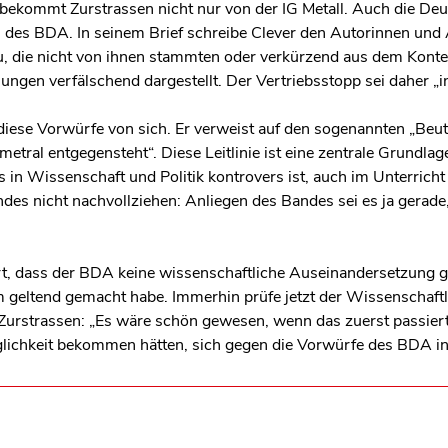
ekommt Zurstrassen nicht nur von der IG Metall. Auch die Deut
n des BDA. In seinem Brief schreibe Clever den Autorinnen und
 zu, die nicht von ihnen stammten oder verkürzend aus dem Kon
sungen verfälschend dargestellt. Der Vertriebsstopp sei daher „i
iese Vorwürfe von sich. Er verweist auf den sogenannten „Beu
metral entgegensteht“. Diese Leitlinie ist eine zentrale Grundla
 in Wissenschaft und Politik kontrovers ist, auch im Unterrich
des nicht nachvollziehen: Anliegen des Bandes sei es ja gerade
rt, dass der BDA keine wissenschaftliche Auseinandersetzung g
geltend gemacht habe. Immerhin prüfe jetzt der Wissenschaftli
urstrassen: „Es wäre schön gewesen, wenn das zuerst passiert 
lichkeit bekommen hätten, sich gegen die Vorwürfe des BDA in