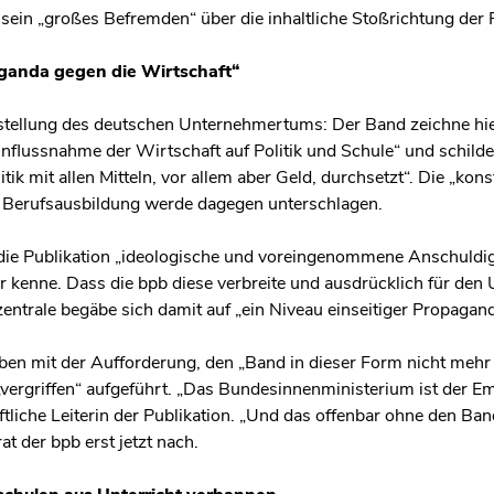
sein „großes Befremden“ über die inhaltliche Stoßrichtung der 
aganda gegen die Wirtschaft“
Darstellung des deutschen Unternehmertums: Der Band zeichne h
influssnahme der Wirtschaft auf Politik und Schule“ und schilde
itik mit allen Mitteln, vor allem aber Geld, durchsetzt“. Die „kons
 Berufsausbildung werde dagegen unterschlagen.
e die Publikation „ideologische und voreingenommene Anschuldi
r kenne. Dass die bpb diese verbreite und ausdrücklich für den 
ntrale begäbe sich damit auf „ein Niveau einseitiger Propagan
n mit der Aufforderung, den „Band in dieser Form nicht mehr z
 „vergriffen“ aufgeführt. „Das Bundesinnenministerium ist der E
tliche Leiterin der Publikation. „Und das offenbar ohne den Band
t der bpb erst jetzt nach.