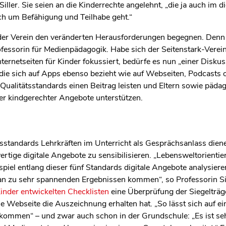
 Siller. Sie seien an die Kinderrechte angelehnt, „die ja auch im
ch um Befähigung und Teilhabe geht.“
l der Verein den veränderten Herausforderungen begegnen. Denn
rofessorin für Medienpädagogik. Habe sich der Seitenstark-Vere
nternetseiten für Kinder fokussiert, bedürfe es nun „einer Diskus
 die sich auf Apps ebenso bezieht wie auf Webseiten, Podcasts 
 Qualitätsstandards einen Beitrag leisten und Eltern sowie päda
ler kindgerechter Angebote unterstützen.
sstandards Lehrkräften im Unterricht als Gesprächsanlass diene
rtige digitale Angebote zu sensibilisieren. „Lebensweltorientie
iel entlang dieser fünf Standards digitale Angebote analysiere
an zu sehr spannenden Ergebnissen kommen“, so Professorin Sille
Kinder entwickelten Checklisten
eine Überprüfung der Siegelträg
 Webseite die Auszeichnung erhalten hat. „So lässt sich auf e
kommen“ – und zwar auch schon in der Grundschule: „Es ist seh