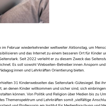
lich im Februar wiederkehrender weltweiter Aktionstag, um Mensc
nsibilisieren und das Internet zu einem besseren Ort für Kinder
 Seitenstark. Seit 2022 verleiht er zu diesem Zweck das Seitensta
chnet. Es soll sowohl Webseiten-Betreiber:innen Ansporn und Hi
ädagog:innen und Lehrkräften Orientierung bieten.
hielten 31 Kinderwebseiten das Seitenstark-Gütesiegel. Bei ihn
t, an denen Kinder willkommen und sicher sind, sich einbringe
talten können. Von Politik und Religion über Medien bis zu Umw
ites Themenspektrum und Lehrkräften somit „vielfältige Anschlu
-Vorstand und Professorin am Institut für Medienforschung und 