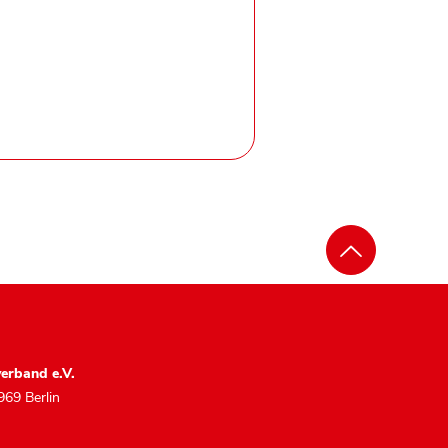
erband e.V.
969 Berlin