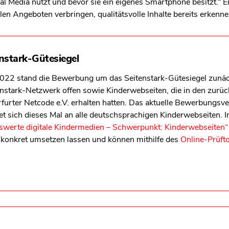
ial Media nutzt und bevor sie ein eigenes Smartphone besitzt.“ 
alen Angeboten verbringen, qualitätsvolle Inhalte bereits erkenn
stark-Gütesiegel
022 stand die Bewerbung um das Seitenstark-Gütesiegel zunäc
stark-Netzwerk offen sowie Kinderwebseiten, die in den zurück
Erfurter Netcode e.V. erhalten hatten. Das aktuelle Bewerbungsve
t sich dieses Mal an alle deutschsprachigen Kinderwebseiten. In
swerte digitale Kindermedien – Schwerpunkt: Kinderwebseiten“
 konkret umsetzen lassen und können mithilfe des
Online-Prüft