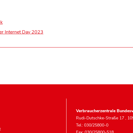
ck
er Internet Day 2023
Verbraucherzentrale Bundesv
Rudi-Dutschke-Straße 17
,
10
Tel.: 030/25800-0
t
Fax: 030/25800-518