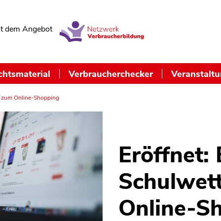
t dem Angebot
chtsmaterial
Verbraucherchecker
Veranstalt
b zum Online-Shopping
Eröffnet:
Schulwet
Online-S