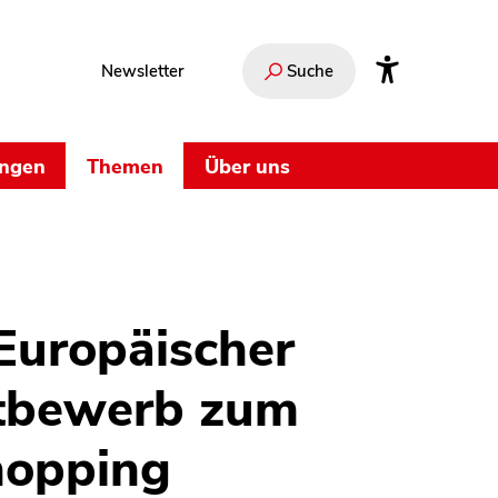
Newsletter
Suche
ungen
Themen
Über uns
 Europäischer
tbewerb zum
hopping