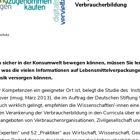
Verbraucherbildung
schutz
ch sicher in der Konsumwelt bewegen können, müssen Sie l
 was die vielen Informationen auf Lebensmittelverpackunge
musik versorgen können.
 Kompetenzen ein geeigneter Ort ist, belegt die Studie des Ins
nover (imug, März 2013), die im Auftrag der Deutschen Stiftung 
ch wirklich gelingt, empfehlen die Wissenschaftler/-innen ei
n Verankerung der Verbraucherbildung in den Curricula über e
sangeboten von Verbraucherorganisationen, Zivilgesellschaft un
perten“ und 52 „Praktiker“ aus Wirtschaft, Wissenschaft, Gese