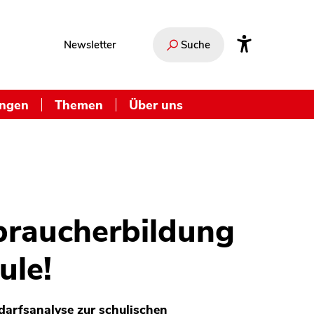
Newsletter
Suche
ungen
Themen
Über uns
braucherbildung
ule!
edarfsanalyse zur schulischen