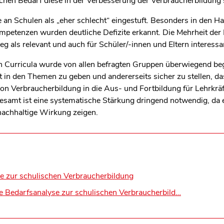
lchen Bedarf diese in der Verbesserung der Verbraucherbildung
 an Schulen als „eher schlecht“ eingestuft. Besonders in den Ha
etenzen wurden deutliche Defizite erkannt. Die Mehrheit der Be
 als relevant und auch für Schüler/-innen und Eltern interessa
 Curricula wurde von allen befragten Gruppen überwiegend begr
t in den Themen zu geben und andererseits sicher zu stellen, das
von Verbraucherbildung in die Aus- und Fortbildung für Lehrkräf
nsgesamt ist eine systematische Stärkung dringend notwendig, da 
nachhaltige Wirkung zeigen.
se zur schulischen Verbraucherbildung
te Bedarfsanalyse zur schulischen Verbraucherbild…