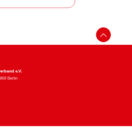
erband e.V.
969 Berlin