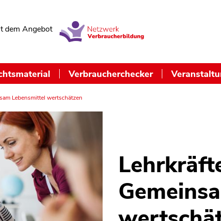
t dem Angebot
chtsmaterial
Verbraucherchecker
Veranstalt
nsam Lebensmittel wertschätzen
Lehrkräft
Gemeinsa
wertschä