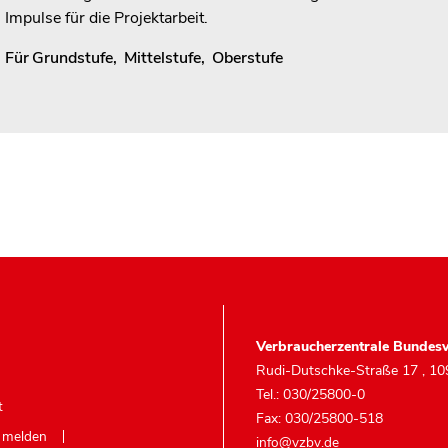
Impulse für die Projektarbeit.
Für
Grundstufe
,
Mittelstufe
,
Oberstufe
Verbraucherzentrale Bundesv
Rudi-Dutschke-Straße 17
,
10
Tel.: 030/25800-0
t
Fax: 030/25800-518
e melden
info@vzbv.de