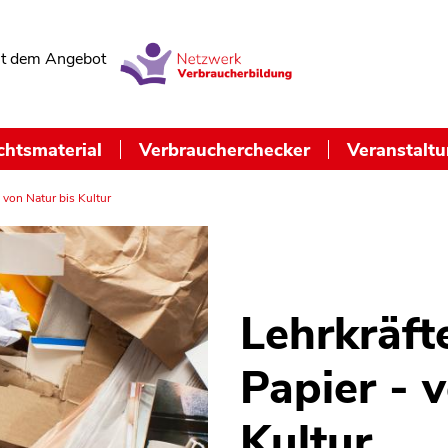
t dem Angebot
chtsmaterial
Verbraucherchecker
Veranstalt
- von Natur bis Kultur
Lehrkräft
Papier - 
Kultur