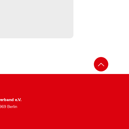
erband e.V.
969 Berlin