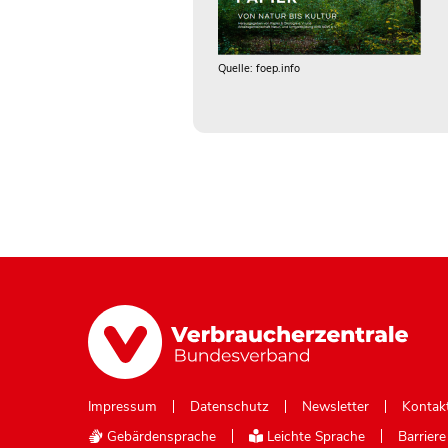
Quelle: foep.info
Impressum
Datenschutz
Newsletter
Kontak
Gebärdensprache
Leichte Sprache
Barrier