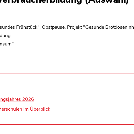
sundes Frühstück", Obstpause, Projekt "Gesunde Brotdoseninha
idung"
onsum"
ungsjahres 2026
herschulen im Überblick