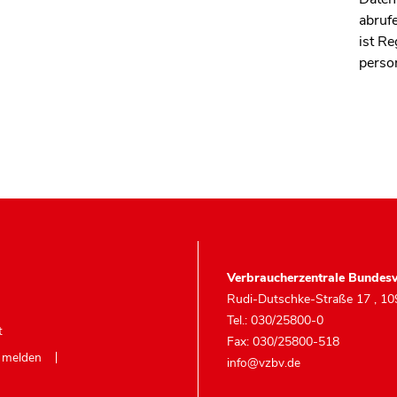
abruf
ist R
perso
Verbraucherzentrale Bundesv
Rudi-Dutschke-Straße 17
,
10
Tel.: 030/25800-0
t
Fax: 030/25800-518
e melden
info@vzbv.de