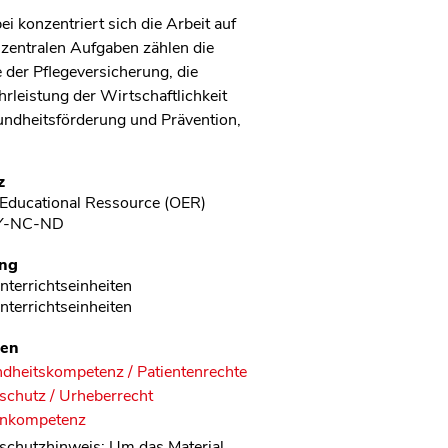
i konzentriert sich die Arbeit auf
zentralen Aufgaben zählen die
 der Pflegeversicherung, die
rleistung der Wirtschaftlichkeit
undheitsförderung und Prävention,
z
Educational Ressource (OER)
Y-NC-ND
ng
nterrichtseinheiten
nterrichtseinheiten
en
dheitskompetenz / Patientenrechte
schutz / Urheberrecht
nkompetenz
schutzhinweis:
Um das Material