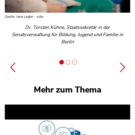
Quelle: Jana Legler - vzbv
Quelle: Jana Legler - vzbv
Quelle: Jana Legler - vzbv
Dr. Torsten Kühne, Staatssekretär in der
Senatsverwaltung für Bildung, Jugend und Familie in
Stefan Prochnow, Studiendirektor an der Hohen
Dr. Anja Bonfig, Juniorprofessorin an
der Pädagogischen Hochschule Schwäbisch Gmünd
Landesschule Hanau
Berlin
Mehr zum Thema