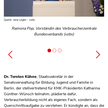
Quelle: Jana Legler - vzbv
Quelle: Jana Legler - vzbv
Quelle: Jana Legler - vzbv
Dr. Christiane Rohleder, Staatssekretärin im
Bundesministerium für Umwelt, Naturschutz, nukleare
Ramona Pop, Vorständin des Verbraucherzentrale
Wiebke Maibaum, Generalsekretärin der
Sicherheit und Verbraucherschutz
Bundesschülerkonferenz
Bundesverbands (vzbv)
Dr. Torsten Kühne
, Staatssekretär in der
Senatsverwaltung für Bildung, Jugend und Familie in
Berlin, der stellvertretend für KMK-Präsidentin Katharina
Günther-Wünsch teilnahm, plädierte dafür,
Verbraucherbildung nicht als eigenes Fach, sondern als
Querschnittsaufgabe zu verstehen. Er kündigte an, dass die