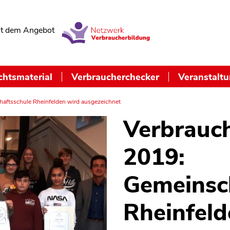
t dem Angebot
chtsmaterial
Verbraucherchecker
Veranstalt
haftsschule Rheinfelden wird ausgezeichnet
Verbrauch
2019:
Gemeinsc
Rheinfeld