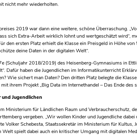
eit nicht mehr wiederholten.
eises 2019 war dann eine weitere, schöne Überraschung. „Vor 
ss sich Extra-Arbeit wirklich lohnt und wertgeschätzt wird“, me
ür den ersten Platz erhielt die Klasse ein Preisgeld in Höhe v
tze deine Daten in der digitalen Welt“.
e 7e (Schuljahr 2018/2019) des Heisenberg-Gymnasiums in Ettli
lt“. Dafür haben die Jugendlichen im Informatikunterricht Erklär
n? Wie sichert man Daten? Den dritten Platz belegte die Klas
mit ihrem Projekt „Big Data im Internethandel – Das Ende des
r und Jugendlichen
om Ministerium für Ländlichen Raum und Verbraucherschutz, d
emberg vergeben. „Wir wollen Kinder und Jugendliche dabei un
gte Volker Schebesta, Staatssekretär im Ministerium für Kultus,
en Welt spielt dabei auch ein kritischer Umgang mit digitalen Med