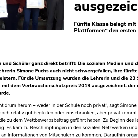
ausgezeic
Fünfte Klasse belegt mit 
Plattformen“ den ersten 
n und Schüler ganz direkt betrifft: Die sozialen Medien un
ehrerin Simone Fuchs auch nicht schwergefallen, ihre fünfte 
eistern. Für die Umsetzung wurden die Lehrerin und die 23 
mit dem Verbraucherschutzpreis 2019 ausgezeichnet, der d
rde.
t drum herum – weder in der Schule noch privat“, sagt Simone F
och relativ gut begleiten oder einschränken, aber privat kommt
ie zu dem Wettbewerbsbeitrag geführt haben: Zu Beginn des let
ng. Es kam zu Beschimpfungen in den sozialen Netzwerken und e
um an Informationen von Mitschülern zu kommen. Daraufhin orga