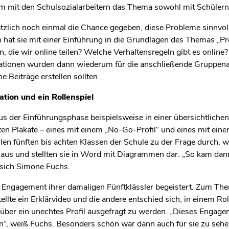
m mit den Schulsozialarbeitern das Thema sowohl mit Schülern a
zlich noch einmal die Chance gegeben, diese Probleme sinnvoll 
 hat sie mit einer Einführung in die Grundlagen des Themas „Pr
n, die wir online teilen? Welche Verhaltensregeln gibt es online
ionen wurden dann wiederum für die anschließende Gruppenarbe
e Beiträge erstellen sollten.
tion und ein Rollenspiel
us der Einführungsphase beispielsweise in einer übersichtlich
n Plakate – eines mit einem „No-Go-Profil“ und eines mit eine
en fünften bis achten Klassen der Schule zu der Frage durch, was
aus und stellten sie in Word mit Diagrammen dar. „So kam dan
t sich Simone Fuchs.
 Engagement ihrer damaligen Fünftklässler begeistert. Zum The
te ein Erklärvideo und die andere entschied sich, in einem Roll
über ein unechtes Profil ausgefragt zu werden. „Dieses Engagem
un“, weiß Fuchs. Besonders schön war dann auch für sie zu seh