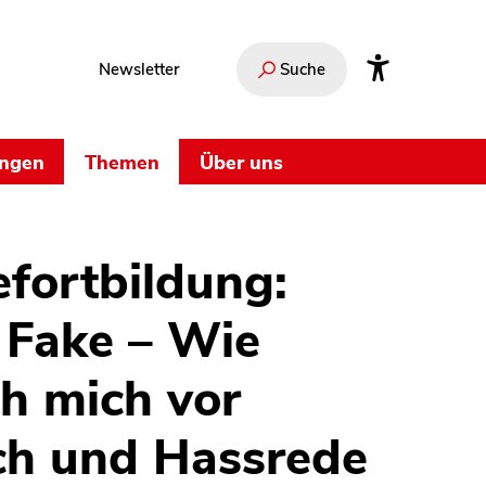
Newsletter
Suche
ungen
Themen
Über uns
efortbildung:
 Fake – Wie
ch mich vor
ch und Hassrede