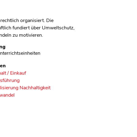
chtlich organisiert. Die
aftlich fundiert über Umweltschutz,
deln zu motivieren.
ng
nterrichtseinheiten
en
lt / Einkauf
sführung
lisierung Nachhaltigkeit
wandel