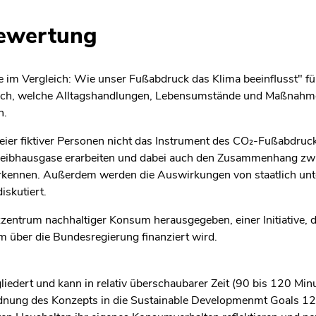
bewertung
e im Vergleich: Wie unser Fußabdruck das Klima beeinflusst" für
 nach, welche Alltagshandlungen, Lebensumstände und Maßnahm
n.
eier fiktiver Personen nicht das Instrument des CO₂-Fußabdruc
eibhausgase erarbeiten und dabei auch den Zusammenhang z
kennen. Außerdem werden die Auswirkungen von staatlich un
iskutiert.
entrum nachhaltiger Konsum herausgegeben, einer Initiative, 
 über die Bundesregierung finanziert wird.
liedert und kann in relativ überschaubarer Zeit (90 bis 120 Min
rdnung des Konzepts in die Sustainable Developmenmt Goals 12