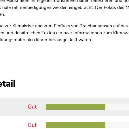
ven Haushalten ihr eigenes Konsumverhalten reflektieren und no
iale rahmenbedigungen werden eingebracht. Der Fokus des Mate
en.
se zur Klimakrise und zum Einfluss von Treibhausgasen auf das
zen und detailreichen Texten ein paar Informationen zum Klim
dungsmaterialen klarer herausgestellt wären.
tail
Gut
Gut