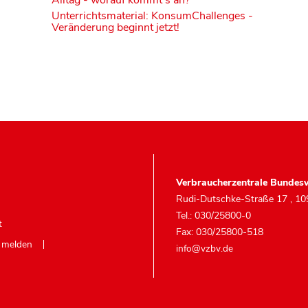
Alltag - worauf kommt's an?
Unterrichtsmaterial: KonsumChallenges -
Veränderung beginnt jetzt!
Verbraucherzentrale Bundesv
Rudi-Dutschke-Straße 17
,
10
Tel.: 030/25800-0
t
Fax: 030/25800-518
e melden
info@vzbv.de