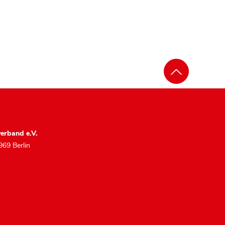
erband e.V.
969 Berlin