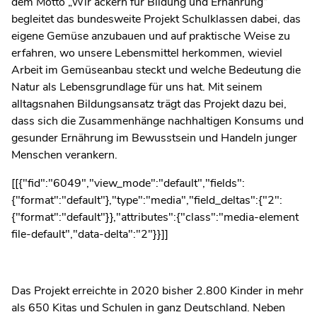
dem Motto „Wir ackern für Bildung und Ernährung“
begleitet das bundesweite Projekt Schulklassen dabei, das
eigene Gemüse anzubauen und auf praktische Weise zu
erfahren, wo unsere Lebensmittel herkommen, wieviel
Arbeit im Gemüseanbau steckt und welche Bedeutung die
Natur als Lebensgrundlage für uns hat. Mit seinem
alltagsnahen Bildungsansatz trägt das Projekt dazu bei,
dass sich die Zusammenhänge nachhaltigen Konsums und
gesunder Ernährung im Bewusstsein und Handeln junger
Menschen verankern.
[[{"fid":"6049","view_mode":"default","fields":
{"format":"default"},"type":"media","field_deltas":{"2":
{"format":"default"}},"attributes":{"class":"media-element
file-default","data-delta":"2"}}]]
Das Projekt erreichte in 2020 bisher 2.800 Kinder in mehr
als 650 Kitas und Schulen in ganz Deutschland. Neben