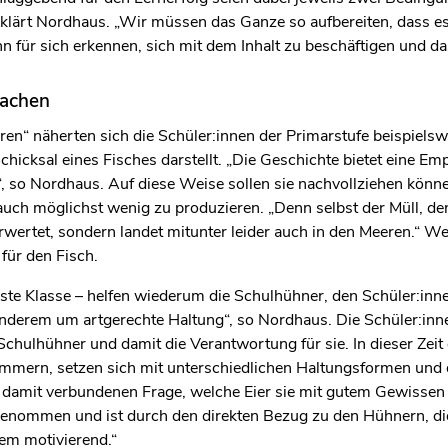
klärt Nordhaus. „Wir müssen das Ganze so aufbereiten, dass es 
nn für sich erkennen, sich mit dem Inhalt zu beschäftigen und d
machen
n“ näherten sich die Schüler:innen der Primarstufe beispielswei
icksal eines Fisches darstellt. „Die Geschichte bietet eine Emp
“, so Nordhaus. Auf diese Weise sollen sie nachvollziehen könne
auch möglichst wenig zu produzieren. „Denn selbst der Müll, de
rwertet, sondern landet mitunter leider auch in den Meeren.“ W
ür den Fisch.
chste Klasse – helfen wiederum die Schulhühner, den Schüler:in
r anderem um artgerechte Haltung“, so Nordhaus. Die Schüler:in
r Schulhühner und damit die Verantwortung für sie. In dieser Ze
ümmern, setzen sich mit unterschiedlichen Haltungsformen und
r damit verbundenen Frage, welche Eier sie mit gutem Gewissen
genommen und ist durch den direkten Bezug zu den Hühnern, die
rem motivierend.“