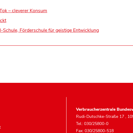
kTok – cleverer Konsum
ckt
l-Schule, Förderschule für geistige Entwicklung
Verbraucherzentrale Bundesv
Rudi-Dutschke-Straße 17
,
10
Tel.: 030/25800-0
t
Fax: 030/25800-518