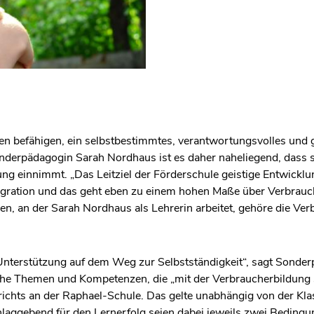
nen befähigen, ein selbstbestimmtes, verantwortungsvolles und 
nderpädagogin Sarah Nordhaus ist es daher naheliegend, dass s
ung einnimmt. „Das Leitziel der Förderschule geistige Entwicklu
tegration und das geht eben zu einem hohen Maße über Verbrauc
n, an der Sarah Nordhaus als Lehrerin arbeitet, gehöre die Ve
 Unterstützung auf dem Weg zur Selbstständigkeit“, sagt Sond
che Themen und Kompetenzen, die „mit der Verbraucherbildung 
rrichts an der Raphael-Schule. Das gelte unabhängig von der Kla
hlaggebend für den Lernerfolg seien dabei jeweils zwei Bedingu