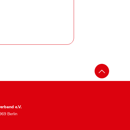
erband e.V.
969 Berlin