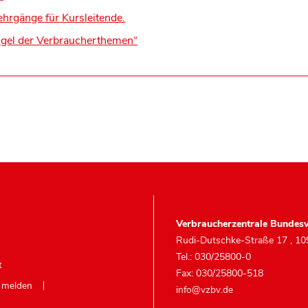
ehrgänge für Kursleitende.
ngel der Verbraucherthemen“
Verbraucherzentrale Bundesv
Rudi-Dutschke-Straße 17
,
10
Tel.: 030/25800-0
t
Fax: 030/25800-518
e melden
info@vzbv.de