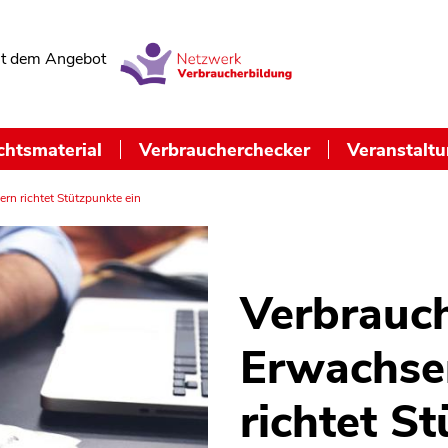
t dem Angebot
chtsmaterial
Verbraucherchecker
Veranstalt
rn richtet Stützpunkte ein
Verbrauch
Erwachse
richtet S