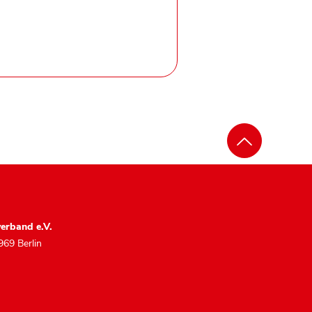
erband e.V.
969 Berlin