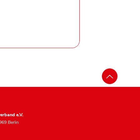
erband e.V.
969 Berlin