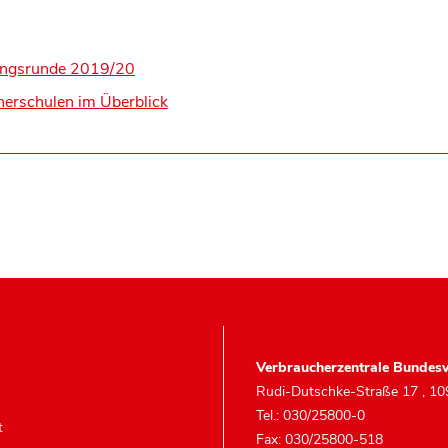
nungsrunde 2019/20
herschulen im Überblick
Verbraucherzentrale Bundesv
Rudi-Dutschke-Straße 17
,
10
Tel.: 030/25800-0
t
Fax: 030/25800-518