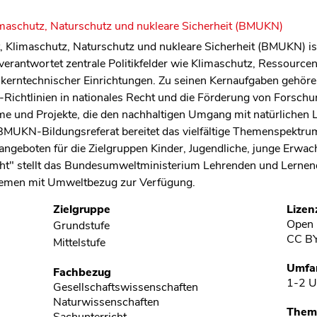
maschutz, Naturschutz und nukleare Sicherheit (BMUKN)
 Klimaschutz, Naturschutz und nukleare Sicherheit (BMUKN) is
verantwortet zentrale Politikfelder wie Klimaschutz, Ressourcen
 kerntechnischer Einrichtungen. Zu seinen Kernaufgaben gehöre
ichtlinien in nationales Recht und die Förderung von Forschu
mme und Projekte, die den nachhaltigen Umgang mit natürliche
as BMUKN-Bildungsreferat bereitet das vielfältige Themenspek
angeboten für die Zielgruppen Kinder, Jugendliche, junge Erwac
ht" stellt das Bundesumweltministerium Lehrenden und Lernend
Themen mit Umweltbezug zur Verfügung.
Zielgruppe
Lizen
Open 
Grundstufe
CC B
Mittelstufe
Umfa
Fachbezug
1-2 U
Gesellschaftswissenschaften
Naturwissenschaften
Them
Sachunterricht