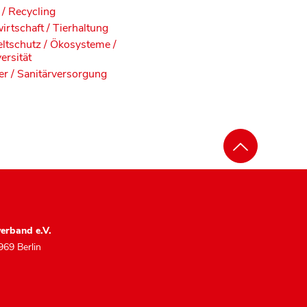
 / Recycling
irtschaft / Tierhaltung
tschutz / Ökosysteme /
ersität
r / Sanitärversorgung
erband e.V.
969 Berlin