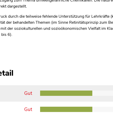
n Zugang zum Thema umweltgefährliche Chemikalien. Die naturw
kt dargestellt.
ck durch die teilweise fehlende Unterstützung für Lehrkräfte (
ität der behandelten Themen (im Sinne Retinitätsprinzip zum Bei
mit der soziokulturellen und sozioökonomischen Vielfalt im K
 bis 6).
tail
Gut
Gut