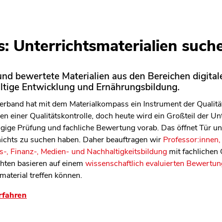
: Unterrichtsmaterialien such
len Bereich des Inhaltes springen
nd bewertete Materialien aus den Bereichen digitale
altige Entwicklung und Ernährungsbildung.
rband hat mit dem Materialkompass ein Instrument der Qualitäts
n einer Qualitätskontrolle, doch heute wird ein Großteil der Unt
ängige Prüfung und fachliche Bewertung vorab. Das öffnet Tür 
 nichts zu suchen haben. Daher beauftragen wir
Professor:innen,
-, Finanz-, Medien- und Nachhaltigkeitsbildung
mit fachlichen
chten basieren auf einem
wissenschaftlich evaluierten Bewertun
material treffen können.
rfahren