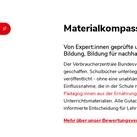
Materialkompass
Durch die folgenden Buttons können Sie direkt auf einen speziel
Von Expert:innen geprüfte u
Bildung, Bildung für nachh
Der Verbraucherzentrale Bundesve
geschaffen. Schulbücher unterliege
veröffentlicht - ohne eine unabh
Einflussnahme, die in der Schule
Pädagog:innen aus der Ernährungs
Unterrichtsmaterialien. Alle Guta
informierte Entscheidung für Lehr
Mehr über unser Bewertungsve