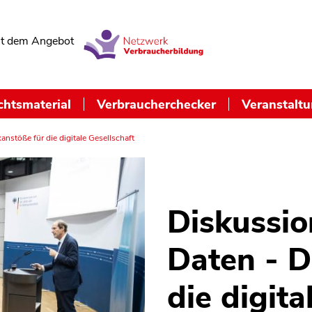
t dem Angebot
chtsmaterial
Verbraucherchecker
Veranstalt
nstöße für die digitale Gesellschaft
Diskussio
Daten - D
die digita