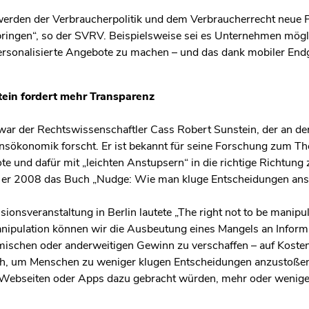
erden der Verbraucherpolitik und dem Verbraucherrecht neue Po
bringen“, so der SVRV. Beispielsweise sei es Unternehmen mögl
sonalisierte Angebote zu machen – und das dank mobiler End
tein fordert mehr Transparenz
war der Rechtswissenschaftler Cass Robert Sunstein, der an de
ökonomik forscht. Er ist bekannt für seine Forschung zum The
e und dafür mit „leichten Anstupsern“ in die richtige Richtu
t er 2008 das Buch „Nudge: Wie man kluge Entscheidungen anstö
sionsveranstaltung in Berlin lautete „The right not to be manipu
 Manipulation können wir die Ausbeutung eines Mangels an Infor
nomischen oder anderweitigen Gewinn zu verschaffen – auf Kost
auch, um Menschen zu weniger klugen Entscheidungen anzustoß
r Webseiten oder Apps dazu gebracht würden, mehr oder wenig