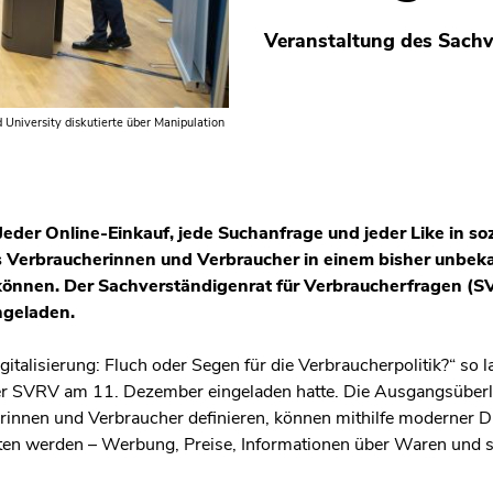
Veranstaltung des Sachv
 University diskutierte über Manipulation
Jeder Online-Einkauf, jede Suchanfrage und jeder Like in s
s Verbraucherinnen und Verbraucher in einem bisher unbeka
können. Der Sachverständigenrat für Verbraucherfragen (S
ngeladen.
gitalisierung: Fluch oder Segen für die Verbraucherpolitik?“ so la
er SVRV am 11. Dezember eingeladen hatte. Die Ausgangsüberle
rinnen und Verbraucher definieren, können mithilfe moderner Dig
ten werden – Werbung, Preise, Informationen über Waren und s