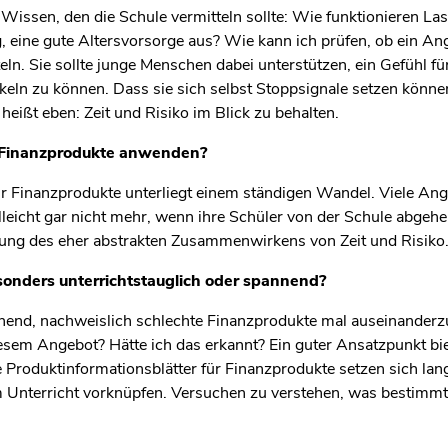
Wissen, den die Schule vermitteln sollte: Wie funktionieren La
g, eine gute Altersvorsorge aus? Wie kann ich prüfen, ob ein An
ln. Sie sollte junge Menschen dabei unterstützen, ein Gefühl fü
eln zu können. Dass sie sich selbst Stoppsignale setzen könne
eißt eben: Zeit und Risiko im Blick zu behalten.
le Finanzprodukte anwenden?
ür Finanzprodukte unterliegt einem ständigen Wandel. Viele Ang
lleicht gar nicht mehr, wenn ihre Schüler von der Schule abgeh
tlung des eher abstrakten Zusammenwirkens von Zeit und Risiko
onders unterrichtstauglich oder spannend?
nnend, nachweislich schlechte Finanzprodukte mal auseinander
iesem Angebot? Hätte ich das erkannt? Ein guter Ansatzpunkt bi
 Produktinformationsblätter für Finanzprodukte setzen sich lan
m Unterricht vorknüpfen. Versuchen zu verstehen, was bestimm