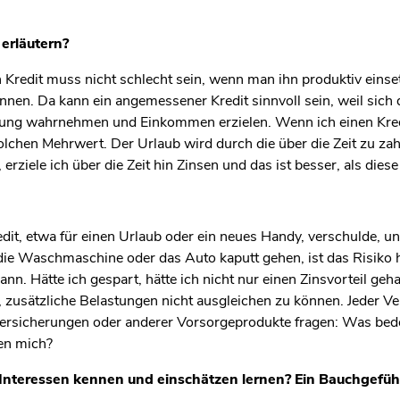
erläutern?
 Kredit muss nicht schlecht sein, wenn man ihn produktiv einse
n. Da kann ein angemessener Kredit sinnvoll sein, weil sich die
ildung wahrnehmen und Einkommen erzielen. Wenn ich einen Kre
olchen Mehrwert. Der Urlaub wird durch die über die Zeit zu za
rziele ich über die Zeit hin Zinsen und das ist besser, als diese
it, etwa für einen Urlaub oder ein neues Handy, verschulde, u
 die Waschmaschine oder das Auto kaputt gehen, ist das Risiko h
nn. Hätte ich gespart, hätte ich nicht nur einen Zinsvorteil geh
 zusätzliche Belastungen nicht ausgleichen zu können. Jeder V
Versicherungen oder anderer Vorsorgeprodukte fragen: Was bedeu
gen mich?
Interessen kennen und einschätzen lernen? Ein Bauchgefühl