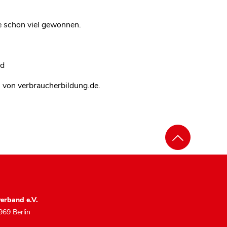
e schon viel gewonnen.
nd
n von verbraucherbildung.de.
erband e.V.
969 Berlin