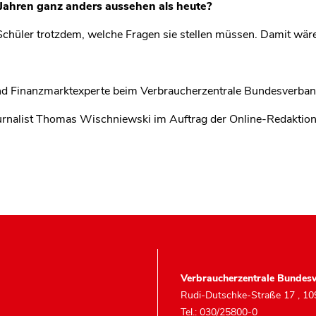
 Jahren ganz anders aussehen als heute?
chüler trotzdem, welche Fragen sie stellen müssen. Damit wär
und Finanzmarktexperte beim Verbraucherzentrale Bundesverba
Journalist Thomas Wischniewski im Auftrag der Online-Redaktio
Verbraucherzentrale Bundesv
Rudi-Dutschke-Straße 17
,
10
Tel.: 030/25800-0