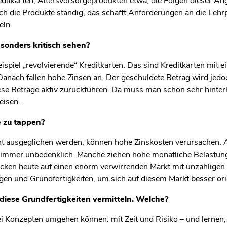
reditkarten, Altersvorsorgeprodukten etwa, die Folgen dieser An
ch die Produkte ständig, das schafft Anforderungen an die Lehrplä
eln.
esonders kritisch sehen?
ispiel „revolvierende“ Kreditkarten. Das sind Kreditkarten mit 
 Danach fallen hohe Zinsen an. Der geschuldete Betrag wird jed
se Beträge aktiv zurückführen. Da muss man schon sehr hinterh
isen...
le zu tappen?
icht ausgeglichen werden, können hohe Zinskosten verursachen.
t immer unbedenklich. Manche ziehen hohe monatliche Belastung
cken heute auf einen enorm verwirrenden Markt mit unzähligen
gen und Grundfertigkeiten, um sich auf diesem Markt besser ori
diese Grundfertigkeiten vermitteln. Welche?
wei Konzepten umgehen können: mit Zeit und Risiko – und lernen,