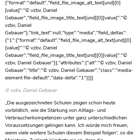
{"format":"default","field_file_image_alt_text[und][0]
[value]":"© vzbv, Daniel
Gebauer","field_file_image_title_text[und][0][value]":"©
vzbv, Daniel
Gebauer"},"link_text":null,"type":"media","field_deltas":
{"1":{"format":"default","field_file_image_alt_text[und][0]
[value]":"© vzbv, Daniel
Gebauer","field_file_image_title_text[und][0][value]":"©
vzbv, Daniel Gebauer"}},"attributes":{"alt":"© vzbv, Daniel
Gebauer","title":"© vzbv, Daniel Gebauer","class":"media-
element file-default","data-delta":"1"}}]]
© vzbv, Daniel Gebauer
„Die ausgezeichneten Schulen zeigen schon heute
vorbildlich, wie die Stärkung von Alltags- und
Verbraucherkompetenzen unter ganz unterschiedlichen
Voraussetzungen gelingen kann. Ich würde mich freuen,
wenn viele weitere Schulen diesem Beispiel folgen“, so die