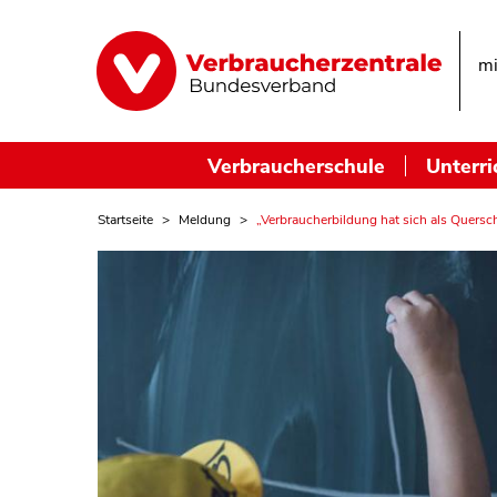
mi
Verbraucherschule
Unterri
Startseite
Meldung
„Verbraucherbildung hat sich als Quersch