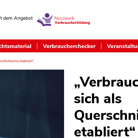
t dem Angebot
chtsmaterial
Verbraucherchecker
Veranstalt
nittsthema etabliert“
„Verbrauc
sich als
Querschn
etabliert“