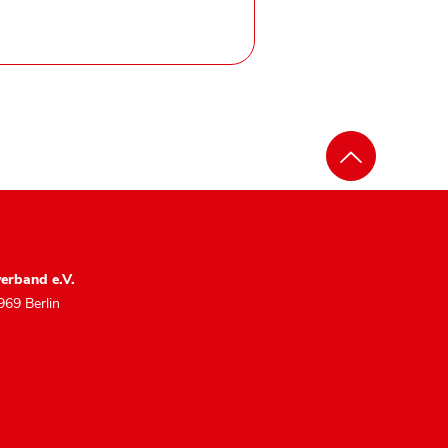
erband e.V.
969 Berlin