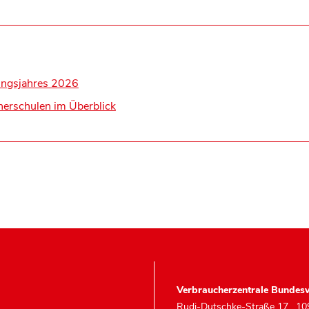
ungsjahres 2026
herschulen im Überblick
Verbraucherzentrale Bundesv
Rudi-Dutschke-Straße 17
,
10