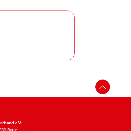
erband e.V.
969 Berlin