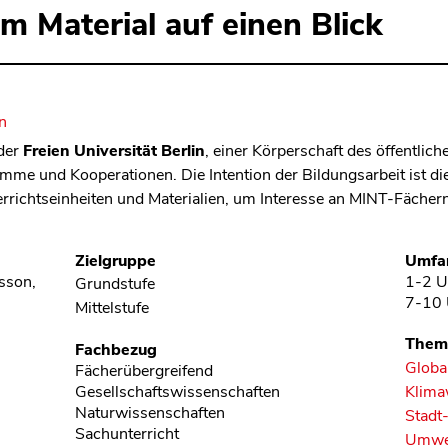
m Material auf einen Blick
in
 der
Freien Universität Berlin
, einer Körperschaft des öffentlich
mme und Kooperationen. Die Intention der Bildungsarbeit ist di
errichtseinheiten und Materialien, um Interesse an MINT-Fächer
Zielgruppe
Umfa
sson,
1-2 U
Grundstufe
7-10 
Mittelstufe
Them
Fachbezug
Global
Fächerübergreifend
Gesellschaftswissenschaften
Klima
Naturwissenschaften
Stadt
Sachunterricht
Umwel