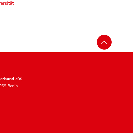
ersität
erband e.V.
969 Berlin