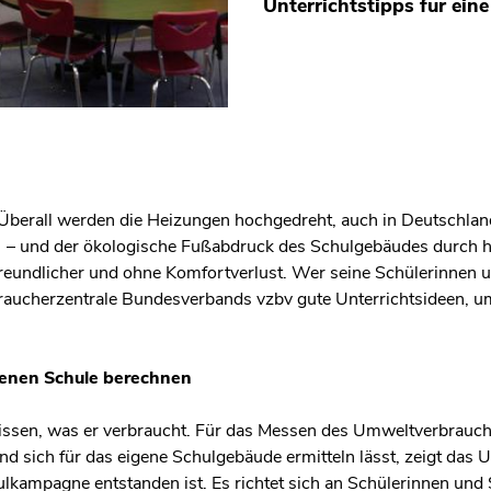
Unterrichtstipps für ein
t. Überall werden die Heizungen hochgedreht, auch in Deutschla
 – und der ökologische Fußabdruck des Schulgebäudes durch 
freundlicher und ohne Komfortverlust. Wer seine Schülerinnen 
raucherzentrale Bundesverbands vzbv gute Unterrichtsideen, u
genen Schule berechnen
issen, was er verbraucht. Für das Messen des Umweltverbrauch
d sich für das eigene Schulgebäude ermitteln lässt, zeigt das Un
kampagne entstanden ist. Es richtet sich an Schülerinnen und S