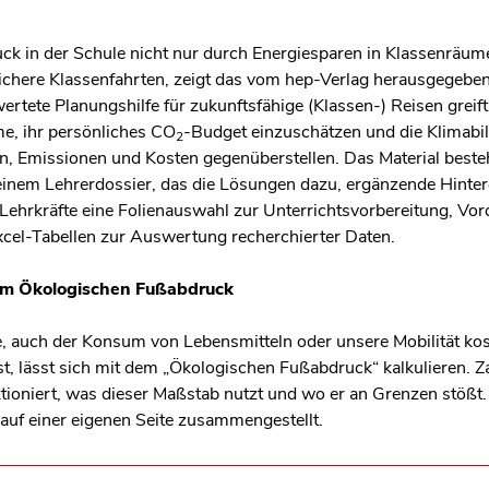
ck in der Schule nicht nur durch Energiesparen in Klassenräum
chere Klassenfahrten, zeigt das vom hep-Verlag herausgegebene
wertete Planungshilfe für zukunftsfähige (Klassen-) Reisen grei
me, ihr persönliches CO
-Budget einzuschätzen und die Klimabil
2
en, Emissionen und Kosten gegenüberstellen. Das Material beste
einem Lehrerdossier, das die Lösungen dazu, ergänzende Hinte
ehrkräfte eine Folienauswahl zur Unterrichtsvorbereitung, Vor
xcel-Tabellen zur Auswertung recherchierter Daten.
zum Ökologischen Fußabdruck
e, auch der Konsum von Lebensmitteln oder unsere Mobilität ko
, lässt sich mit dem „Ökologischen Fußabdruck“ kalkulieren. Za
tioniert, was dieser Maßstab nutzt und wo er an Grenzen stößt
auf einer eigenen Seite zusammengestellt.