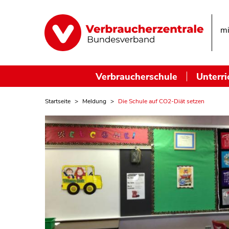
mi
Verbraucherschule
Unterri
Startseite
Meldung
Die Schule auf CO2-Diät setzen