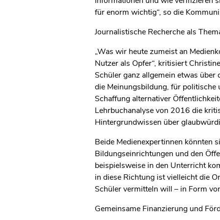
Informationen und wie verifizieren 
für enorm wichtig“, so die Kommunik
Journalistische Recherche als Thema
„Was wir heute zumeist an Medienkom
Nutzer als Opfer“, kritisiert Chri
Schüler ganz allgemein etwas über d
die Meinungsbildung, für politische
Schaffung alternativer Öffentlichke
Lehrbuchanalyse von 2016 die kriti
Hintergrundwissen über glaubwürd
Beide Medienexpertinnen könnten s
Bildungseinrichtungen und den Öffen
beispielsweise in den Unterricht ko
in diese Richtung ist vielleicht di
Schüler vermitteln will – in Form vo
Gemeinsame Finanzierung und För