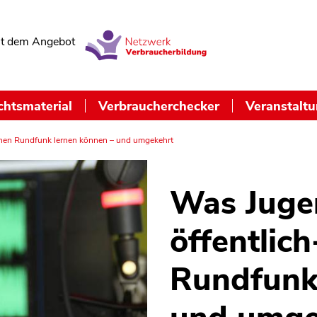
t dem Angebot
chtsmaterial
Verbraucherchecker
Veranstalt
chen Rundfunk lernen können – und umgekehrt
Was Juge
öffentlich
Rundfunk