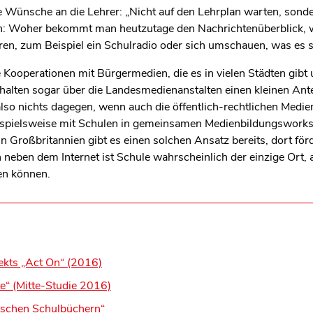
e Wünsche an die Lehrer: „Nicht auf den Lehrplan warten, sonder
n: Woher bekommt man heutzutage den Nachrichtenüberblick, wa
ren, zum Beispiel ein Schulradio oder sich umschauen, was es s
e Kooperationen mit Bürgermedien, die es in vielen Städten gibt
halten sogar über die Landesmedienanstalten einen kleinen Ant
also nichts dagegen, wenn auch die öffentlich-rechtlichen Medie
ispielsweise mit Schulen in gemeinsamen Medienbildungsworksh
 Großbritannien gibt es einen solchen Ansatz bereits, dort förd
eben dem Internet ist Schule wahrscheinlich der einzige Ort, a
en können.
ekts „Act On“ (2016)
e“ (Mitte-Studie 2016)
tschen Schulbüchern“