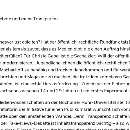
gebote und mehr Transparenz
erlust ableiten? Hat der öffentlich-rechtliche Rundfunk tatsä
ger als jemals zuvor, dass es Medien gibt, die einen Auftrag hins
t erfüllen? Für Christa Gebel ist die Sache klar: Will der öffent
ch modernisieren. „Jugendliche lehnen die öffentlich-rechtliche
er Machart oft zu behäbig und trocken daherkommen und für weni
achrichten und Magazine zu machen, die trotzdem komplexen Sa
nüpfen, ist eine echte Herausforderung.“ Zudem sei der Einbez
wachsene zwischen 14 und 29 Jahren ist ein erstes Experiment 
r Medienwissenschaften an der Bochumer Ruhr-Universität stellt
nitiatorin der Initiative für einen Publikumsrat wünscht sich vo
ebatte über den anstehenden Wandel. Denn Transparenz schaffe 
 der Fake-News-Debatte ist Inhaltstransparenz wichtig – also wi