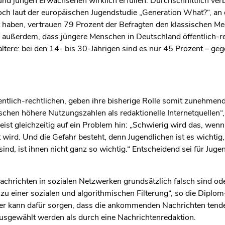
 und jungen Erwachsenen wirklich erfüllen. Durchschnittlich ve
ch laut der europäischen Jugendstudie „Generation What?“, an d
 haben, vertrauen 79 Prozent der Befragten den klassischen Med
e außerdem, dass jüngere Menschen in Deutschland öffentlich-r
ältere: bei den 14- bis 30-Jährigen sind es nur 45 Prozent – ge
fentlich-rechtlichen, geben ihre bisherige Rolle somit zunehmen
chen höhere Nutzungszahlen als redaktionelle Internetquellen“,
eist gleichzeitig auf ein Problem hin: „Schwierig wird das, wen
wird. Und die Gefahr besteht, denn Jugendlichen ist es wichtig,
sind, ist ihnen nicht ganz so wichtig.“ Entscheidend sei für Ju
achrichten in sozialen Netzwerken grundsätzlich falsch sind ode
u einer sozialen und algorithmischen Filterung“, so die Diplom
er kann dafür sorgen, dass die ankommenden Nachrichten tend
usgewählt werden als durch eine Nachrichtenredaktion.