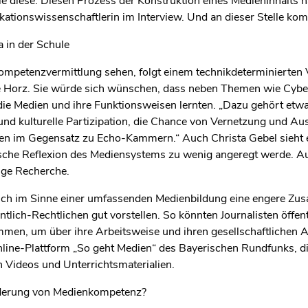
sie diese. Diesen Prozess der Konstruktion eines Medieninhalts 
ationswissenschaftlerin im Interview. Und an dieser Stelle kom
 in der Schule
petenzvermittlung sehen, folgt einem technikdeterminierten Ve
stine Horz. Sie würde sich wünschen, dass neben Themen wie Cy
ie Medien und ihre Funktionsweisen lernten. „Dazu gehört etwa 
 und kulturelle Partizipation, die Chance von Vernetzung und Au
iten im Gegensatz zu Echo-Kammern.“ Auch Christa Gebel sieht e
sche Reflexion des Mediensystems zu wenig angeregt werde. Au
ige Recherche.
ich im Sinne einer umfassenden Medienbildung eine engere Zu
tlich-Rechtlichen gut vorstellen. So könnten Journalisten öffen
mmen, um über ihre Arbeitsweise und ihren gesellschaftlichen Auf
e Online-Plattform „So geht Medien“ des Bayerischen Rundfunks,
n Videos und Unterrichtsmaterialien.
derung von Medienkompetenz?