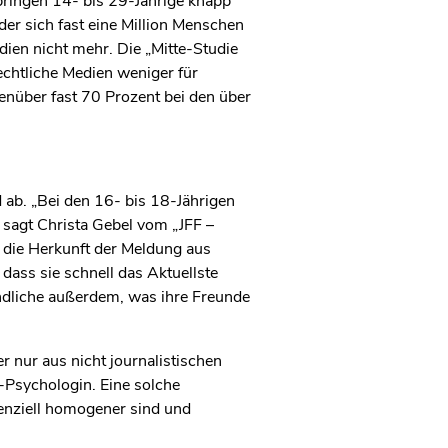
rbringen 14- bis 29-Jährige knapp
er sich fast eine Million Menschen
ien nicht mehr. Die „Mitte-Studie
echtliche Medien weniger für
genüber fast 70 Prozent bei den über
d ab. „Bei den 16- bis 18-Jährigen
 sagt Christa Gebel vom „JFF –
n die Herkunft der Meldung aus
 dass sie schnell das Aktuellste
gendliche außerdem, was ihre Freunde
r nur aus nicht journalistischen
-Psychologin. Eine solche
enziell homogener sind und