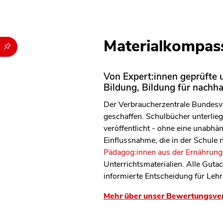
Materialkompass
Durch die folgenden Buttons können Sie direkt auf einen speziel
Von Expert:innen geprüfte u
Bildung, Bildung für nachh
Der Verbraucherzentrale Bundesve
geschaffen. Schulbücher unterliege
veröffentlicht - ohne eine unabh
Einflussnahme, die in der Schule
Pädagog:innen aus der Ernährungs
Unterrichtsmaterialien. Alle Guta
informierte Entscheidung für Lehr
Mehr über unser Bewertungsve