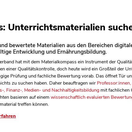
: Unterrichtsmaterialien such
len Bereich des Inhaltes springen
nd bewertete Materialien aus den Bereichen digitale
altige Entwicklung und Ernährungsbildung.
rband hat mit dem Materialkompass ein Instrument der Qualitäts
n einer Qualitätskontrolle, doch heute wird ein Großteil der Unt
ängige Prüfung und fachliche Bewertung vorab. Das öffnet Tür 
 nichts zu suchen haben. Daher beauftragen wir
Professor:innen,
-, Finanz-, Medien- und Nachhaltigkeitsbildung
mit fachlichen
chten basieren auf einem
wissenschaftlich evaluierten Bewertun
material treffen können.
rfahren